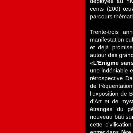
déployée au n
cents (200) œuv
parcours thémat
Trente-trois a
manifestation cul
et déjà promise
autour des gran
«
L’Enigme sans
une indéniable 
rétrospective Dal
de fréquentatio
l’exposition de 
d’Art et de mys
étranges du gé
nouveau bâti sur
cette civilisation
entrer dans l’èr