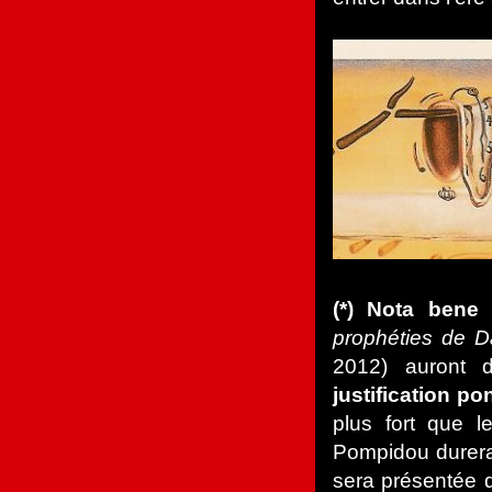
(*) Nota bene
prophéties de Da
2012) auront 
justification po
plus fort que l
Pompidou durera
sera présentée d