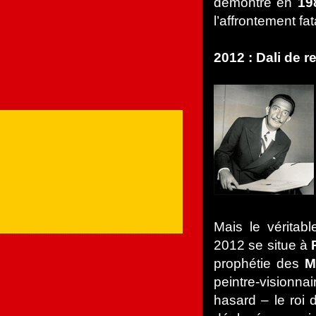
démontré en
19
l’affrontement fa
2012 : Dali de r
Mais le véritab
2012 se situe à
prophétie des
M
peintre-visionn
hasard – le roi