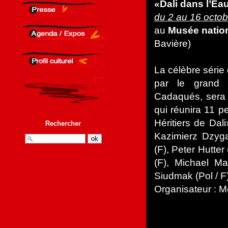
«Dali dans l’Ea
du 2 au 16 octo
au
Musée natio
Bavière)
La célèbre série 
par le grand 
Cadaqués, sera p
qui réunira 11 
Héritiers de Dal
Rechercher
Kazimierz Dzyga
(F), Peter Hutter
(F), Michael Ma
Siudmak (Pol / F)
Organisateur : 