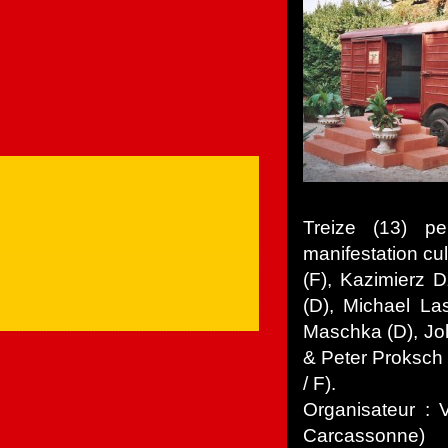
Treize (13) pe
manifestation cul
(F), Kazimierz D
(D), Michael La
Maschka (D), Jol
& Peter Proksch 
/ F).
Organisateur : 
Carcassonne)