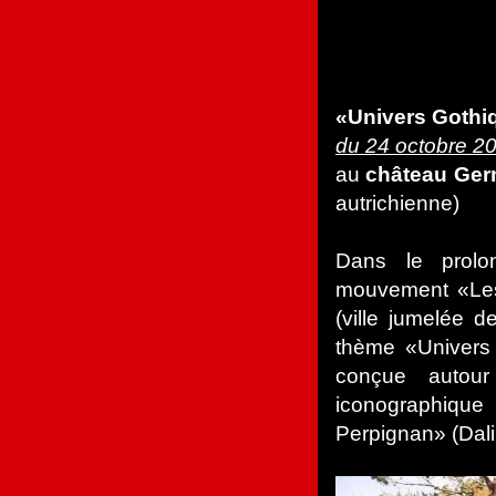
«Univers Gothi
du 24 octobre 20
au
château Ger
autrichienne)
Dans le prolo
mouvement «Les 
(ville jumelée 
thème «Univers g
conçue autou
iconographiqu
Perpignan» (Dali